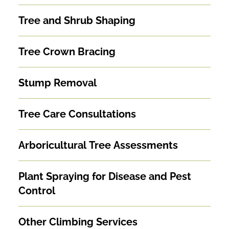
Tree and Shrub Shaping
Tree Crown Bracing
Stump Removal
Tree Care Consultations
Arboricultural Tree Assessments
Plant Spraying for Disease and Pest
Control
Other Climbing Services